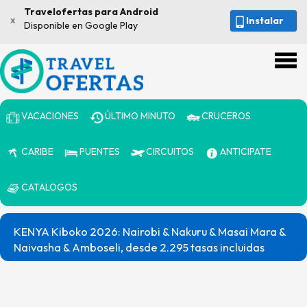
Travelofertas para Android
x
Instalar
Disponible en Google Play
VACACIONES
ÚLTIMO MINUTO
CRUCEROS
CARIBE
PUENTES
CIRCUITOS
ANTICIPATE
CATALOGOS
KENYA Kiboko 2026: Nairobi & Nakuru & Masai Mara &
Naivasha & Amboseli, desde 2.295 tasas incluidas