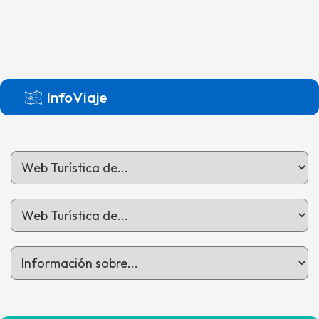
InfoViaje