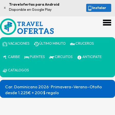
Travelofertas para Android
x
Instalar
Disponible en Google Play
VACACIONES
ÚLTIMO MINUTO
CRUCEROS
CARIBE
PUENTES
CIRCUITOS
ANTICIPATE
CATALOGOS
Car. Dominicano 2026 · Primavera–Verano–Otoño
desde 1.225€ + 200$ regalo