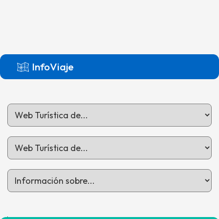
InfoViaje