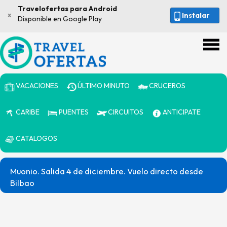
Travelofertas para Android
x
Instalar
Disponible en Google Play
VACACIONES
ÚLTIMO MINUTO
CRUCEROS
CARIBE
PUENTES
CIRCUITOS
ANTICIPATE
CATALOGOS
Muonio. Salida 4 de diciembre. Vuelo directo desde
Bilbao